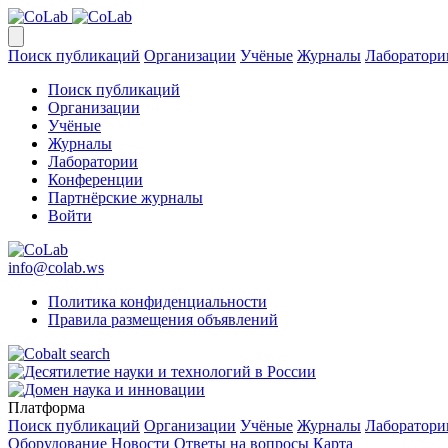
Поиск публикаций
Организации
Учёные
Журналы
Лаборатори
Поиск публикаций
Организации
Учёные
Журналы
Лаборатории
Конференции
Партнёрские журналы
Войти
info@colab.ws
Политика конфиденциальности
Правила размещения объявлений
Платформа
Поиск публикаций
Организации
Учёные
Журналы
Лаборатори
Оборудование
Новости
Ответы на вопросы
Карта