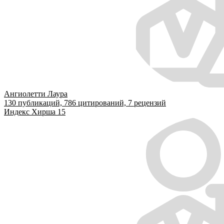
Ангиолетти Лаура
130
публикаций,
786
цитирований,
7
рецензий
Индекс Хирша
15