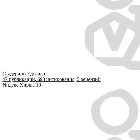
Стадерини Едоардо
47
публикаций,
693
цитирования,
5
рецензий
Индекс Хирша
18