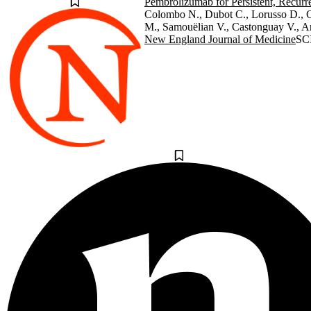
Pembrolizumab for Persistent, Recurre
Colombo N., Dubot C., Lorusso D., 
M., Samouëlian V., Castonguay V., Ark
New England Journal of Medicine
SC