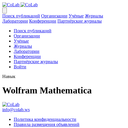
Поиск публикаций
Организации
Учёные
Журналы
Лаборатории
Конференции
Партнёрские журналы
Поиск публикаций
Организации
Учёные
Журналы
Лаборатории
Конференции
Партнёрские журналы
Войти
Навык
Wolfram Mathematica
info@colab.ws
Политика конфиденциальности
Правила размещения объявлений