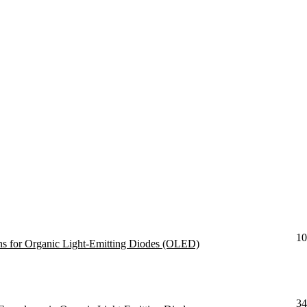
10
ns for Organic Light-Emitting Diodes (OLED)
34