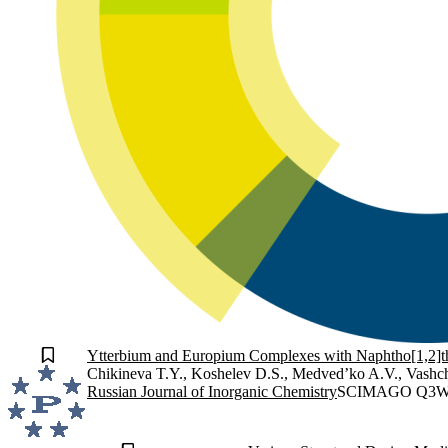
Ytterbium and Europium Complexes with Naphtho[1,2]thi
Chikineva T.Y., Koshelev D.S., Medved’ko A.V., Vashc
Russian Journal of Inorganic Chemistry
SCIMAGO Q3
W