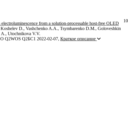
10
 electroluminescence from a solution-processable host-free OLED
, Koshelev D., Vashchenko A.A., Tsymbarenko D.M., Goloveshkin
 A., Utochnikova V.V.
O Q2
WOS Q2
БС1
2022-02-07
,
Краткое описание