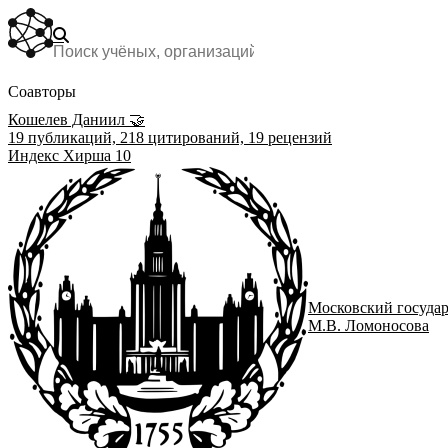
Соавторы
Кошелев Даниил
🤝
19
публикаций,
218
цитирований,
19
рецензий
Индекс Хирша
10
Московский госуда
М.В. Ломоносова