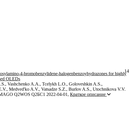
14
tosylamino-4-bromobenzylidene-halogenbenzoyhydrazones for highly
essed OLEDs
.S., Vashchenko A.A., Tcelykh L.O., Goloveshkin A.S.,
.V., Medved'ko A.V., Vatsadze S.Z., Burlov A.S., Utochnikova V.V.
MAGO Q2
WOS Q2
БС1
2022-04-01
,
Краткое описание