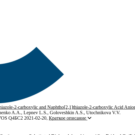
azole-2-carboxylic and Naphtho[2,1]thiazole-2-carboxylic Acid Anio
henko A.A., Lepnev L.S., Goloveshkin A.S., Utochnikova V.V.
OS Q4
БС2
2021-02-20
,
Краткое описание