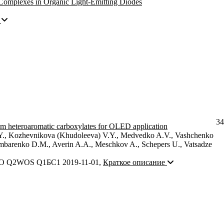
 Complexes in Organic Light-Emitting Diodes
34
m heteroaromatic carboxylates for OLED application
.Y., Kozhevnikova (Khudoleeva) V.Y., Medvedko A.V., Vashchenko
mbarenko D.M., Averin A.A., Meschkov A., Schepers U., Vatsadze
O Q2
WOS Q1
БС1
2019-11-01
,
Краткое описание