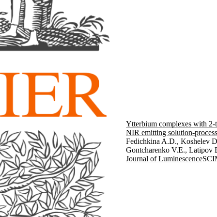
Ytterbium complexes with 2-
NIR emitting solution-proc
Fedichkina A.D., Koshelev D
Gontcharenko V.E., Latipov E
Journal of Luminescence
SCI