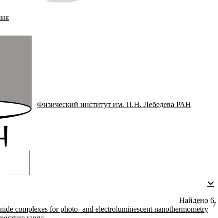
ния
Физический институт им. П.Н. Лебедева РАН
Найдено
6
7
nide complexes for photo- and electroluminescent nanothermometry
perature range