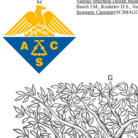
Various Structural Design Modi
Busch J.M., Koshelev D.S., Va
Inorganic Chemistry
SCIMAGO