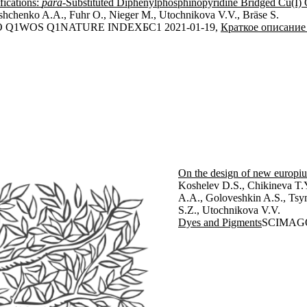
fications:
para
-Substituted Diphenylphosphinopyridine Bridged Cu(I)
shchenko A.A., Fuhr O., Nieger M., Utochnikova V.V., Bräse S.
 Q1
WOS Q1
NATURE INDEX
БС1
2021-01-19
,
Краткое описание
On the design of new europiu
Koshelev D.S., Chikineva T
A.A., Goloveshkin A.S., Tsy
S.Z., Utochnikova V.V.
Dyes and Pigments
SCIMAG