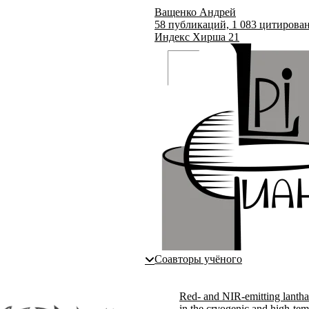
Ващенко Андрей
58
публикаций,
1 083
цитирова
Индекс Хирша
21
Соавторы учёного
Red- and NIR-emitting lantha
in the cryogenic and high-tem