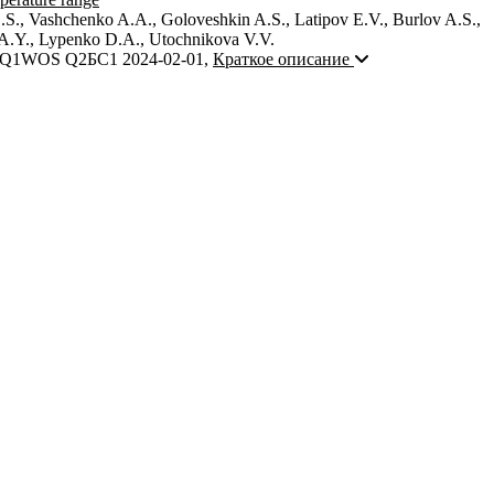
S., Vashchenko A.A., Goloveshkin A.S., Latipov E.V., Burlov A.S.,
A.Y., Lypenko D.A., Utochnikova V.V.
Q1
WOS Q2
БС1
2024-02-01
,
Краткое описание