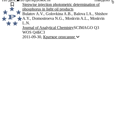
0
Stepwise injection photometric determination of
phosphorus in light oil products
Bulatov A.V., Golovkina A.B., Balova I.A., Shishov
A.Y., Domostroeva N.G., Moskvin A.L., Moskvin
L.N.
Journal of Analytical Chemistry
SCIMAGO Q3
WOS Q4
БС3
2011-09-30
,
Краткое описание