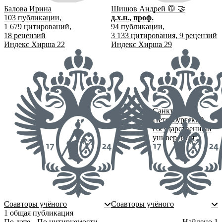
Балова Ирина
Шишов Андрей
🥼
🤝
103
публикации,
д.х.н., проф.
1 679
цитирований,
94
публикации,
18
рецензий
3 133
цитирования,
9
рецензий
Индекс Хирша
22
Индекс Хирша
29
Санкт-
Петербургский
государственный
университет
Соавторы учёного
Соавторы учёного
1 общая публикация
По дате
По цитируемости
Найдено
1