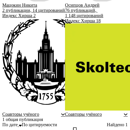
Мацокин Никита
Осипцов Андрей
2
публикации,
14
цитирований
76
публикаций,
Индекс Хирша
2
1 148
цитирований
Индекс Хирша
18
Московский
государственный
университет
имени М.В.
Ломоносова
Соавторы учёного
Соавторы учёного
1 общая публикация
По дате
По цитируемости
Найдено
1