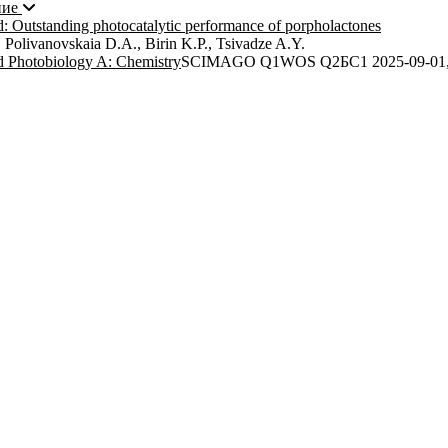
ние
: Outstanding photocatalytic performance of porpholactones
 Polivanovskaia D.A., Birin K.P., Tsivadze A.Y.
d Photobiology A: Chemistry
SCIMAGO Q1
WOS Q2
БС1
2025-09-01