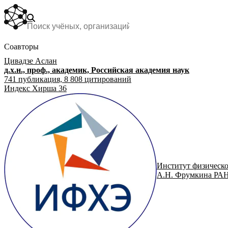
Соавторы
Цивадзе Аслан
д.х.н., проф., академик, Российская академия наук
741
публикация,
8 808
цитирований
Индекс Хирша
36
Институт физическо
А.Н. Фрумкина РА