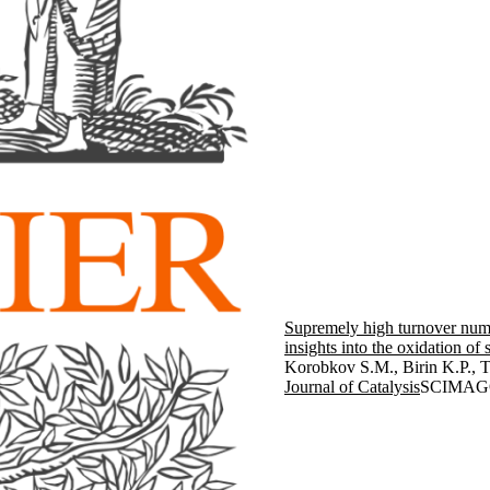
Supremely high turnover numb
insights into the oxidation of
Korobkov S.M., Birin K.P., T
Journal of Catalysis
SCIMAG