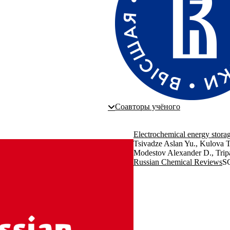
Соавторы учёного
Electrochemical energy storage
Tsivadze Aslan Yu., Kulova T
Modestov Alexander D., Tripac
Russian Chemical Reviews
S