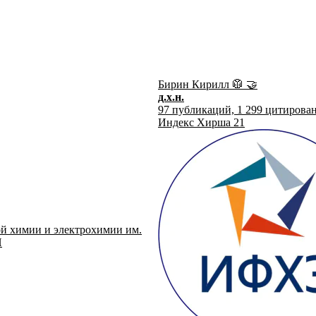
Бирин Кирилл
🥼
🤝
д.х.н.
97
публикаций,
1 299
цитирова
Индекс Хирша
21
й химии и электрохимии им.
Н