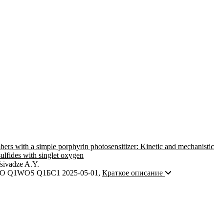
ers with a simple porphyrin photosensitizer: Kinetic and mechanistic
 sulfides with singlet oxygen
sivadze A.Y.
O Q1
WOS Q1
БС1
2025-05-01
,
Краткое описание