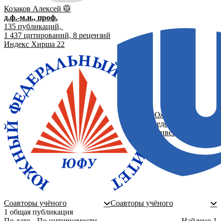
Козаков Алексей
🥼
д.ф.-м.н., проф.
135
публикаций,
1 437
цитирований,
8
рецензий
Индекс Хирша
22
Южный
федеральный
университет
Соавторы учёного
Соавторы учёного
1 общая публикация
По дате
По цитируемости
Найдено
1