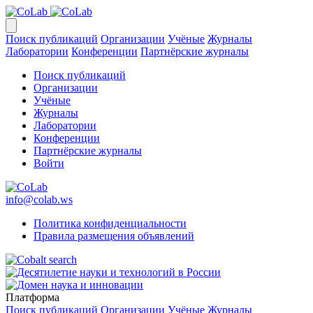
Поиск публикаций
Организации
Учёные
Журналы
Лаборатории
Конференции
Партнёрские журналы
Поиск публикаций
Организации
Учёные
Журналы
Лаборатории
Конференции
Партнёрские журналы
Войти
info@colab.ws
Политика конфиденциальности
Правила размещения объявлений
Платформа
Поиск публикаций
Организации
Учёные
Журналы