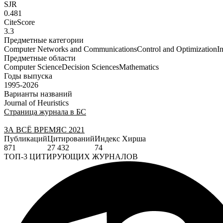
SJR
0.481
CiteScore
3.3
Предметные категории
Computer Networks and Communications
Control and Optimization
I
Предметные области
Computer Science
Decision Sciences
Mathematics
Годы выпуска
1995-2026
Варианты названий
Journal of Heuristics
Страница журнала в БС
ЗА ВСЁ ВРЕМЯ
С 2021
Публикаций
Цитирований
Индекс Хирша
871
27 432
74
ТОП-3 ЦИТИРУЮЩИХ ЖУРНАЛОВ