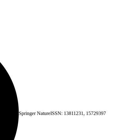
Springer Nature
ISSN:
13811231
,
15729397