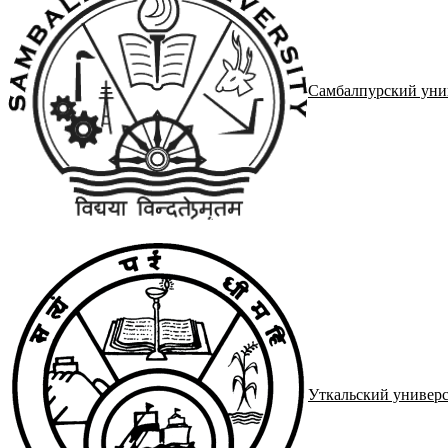
Самбалпурский уни
Уткальский универс