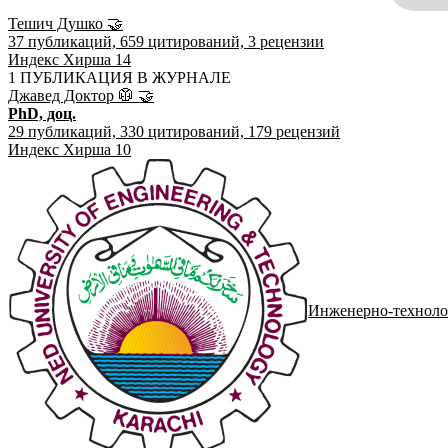
Тешич Душко
🤝
37
публикаций,
659
цитирований,
3
рецензии
Индекс Хирша
14
1 ПУБЛИКАЦИЯ В ЖУРНАЛЕ
Джавед Доктор
🥼
🤝
PhD, доц.
29
публикаций,
330
цитирований,
179
рецензий
Индекс Хирша
10
Инженерно-техноло