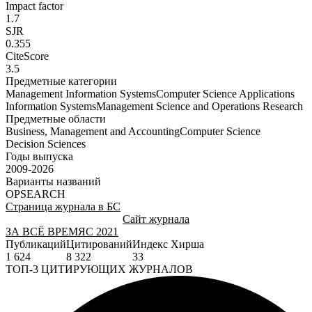
Impact factor
1.7
SJR
0.355
CiteScore
3.5
Предметные категории
Management Information Systems
Computer Science Applications
Information Systems
Management Science and Operations Research
Предметные области
Business, Management and Accounting
Computer Science
Decision Sciences
Годы выпуска
2009-2026
Варианты названий
OPSEARCH
Страница журнала в БС
Сайт журнала
ЗА ВСЁ ВРЕМЯ
С 2021
Публикаций
Цитирований
Индекс Хирша
1 624
8 322
33
ТОП-3 ЦИТИРУЮЩИХ ЖУРНАЛОВ