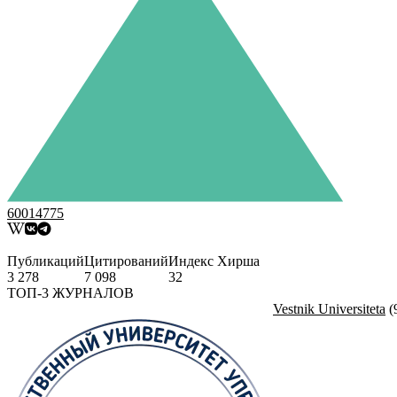
60014775
Публикаций
Цитирований
Индекс Хирша
3 278
7 098
32
ТОП-3 ЖУРНАЛОВ
Vestnik Universiteta
(