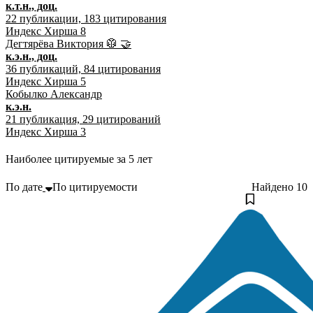
к.т.н., доц.
22
публикации,
183
цитирования
Индекс Хирша
8
Дегтярёва Виктория
🥼
🤝
к.э.н., доц.
36
публикаций,
84
цитирования
Индекс Хирша
5
Кобылко Александр
к.э.н.
21
публикация,
29
цитирований
Индекс Хирша
3
Наиболее цитируемые за 5 лет
По дате
По цитируемости
Найдено
10