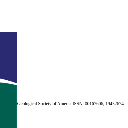
Geological Society of America
ISSN:
00167606
,
19432674