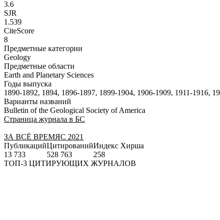
3.6
SJR
1.539
CiteScore
8
Предметные категории
Geology
Предметные области
Earth and Planetary Sciences
Годы выпуска
1890-1892, 1894, 1896-1897, 1899-1904, 1906-1909, 1911-1916, 1
Варианты названий
Bulletin of the Geological Society of America
Страница журнала в БС
ЗА ВСЁ ВРЕМЯ
С 2021
Публикаций
Цитирований
Индекс Хирша
13 733
528 763
258
ТОП-3 ЦИТИРУЮЩИХ ЖУРНАЛОВ