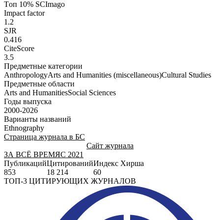
Tоп 10% SCImago
Impact factor
1.2
SJR
0.416
CiteScore
3.5
Предметные категории
Anthropology
Arts and Humanities (miscellaneous)
Cultural Studies
Предметные области
Arts and Humanities
Social Sciences
Годы выпуска
2000-2026
Варианты названий
Ethnography
Страница журнала в БС
Сайт журнала
ЗА ВСЁ ВРЕМЯ
С 2021
Публикаций
Цитирований
Индекс Хирша
853
18 214
60
ТОП-3 ЦИТИРУЮЩИХ ЖУРНАЛОВ