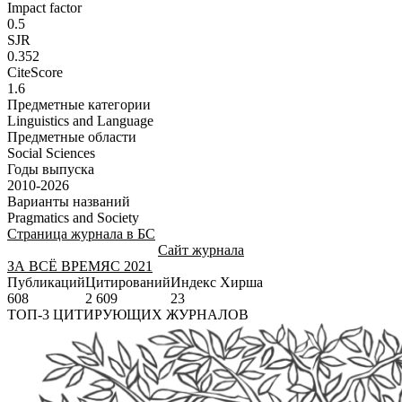
Impact factor
0.5
SJR
0.352
CiteScore
1.6
Предметные категории
Linguistics and Language
Предметные области
Social Sciences
Годы выпуска
2010-2026
Варианты названий
Pragmatics and Society
Страница журнала в БС
Сайт журнала
ЗА ВСЁ ВРЕМЯ
С 2021
Публикаций
Цитирований
Индекс Хирша
608
2 609
23
ТОП-3 ЦИТИРУЮЩИХ ЖУРНАЛОВ