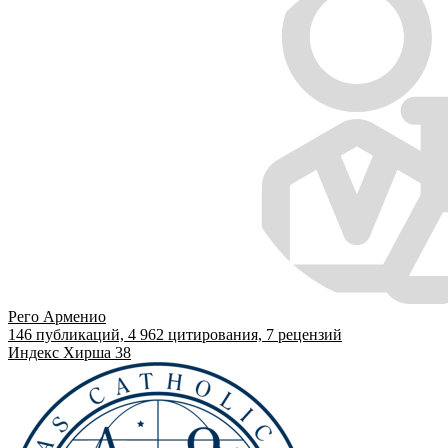
Рего Арменио
146
публикаций,
4 962
цитирования,
7
рецензий
Индекс Хирша
38