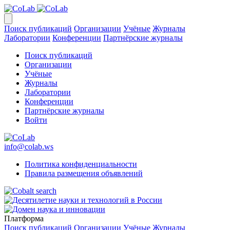
Поиск публикаций
Организации
Учёные
Журналы
Лаборатории
Конференции
Партнёрские журналы
Поиск публикаций
Организации
Учёные
Журналы
Лаборатории
Конференции
Партнёрские журналы
Войти
info@colab.ws
Политика конфиденциальности
Правила размещения объявлений
Платформа
Поиск публикаций
Организации
Учёные
Журналы