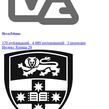
Моулз Ребекка
170
публикаций,
4 089
цитирований,
3
рецензии
Индекс Хирша
29