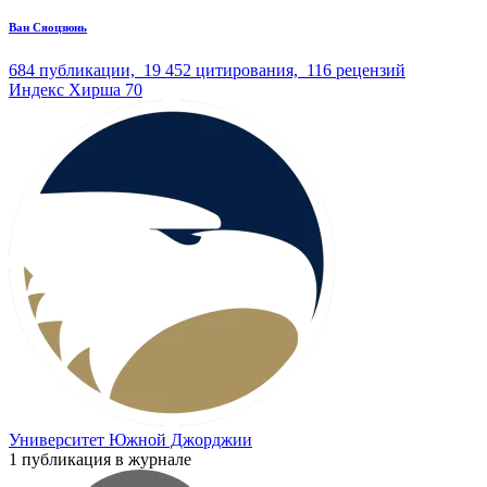
Ван Сяоцзюнь
684
публикации,
19 452
цитирования,
116
рецензий
Индекс Хирша
70
Университет Южной Джорджии
1 публикация в журнале