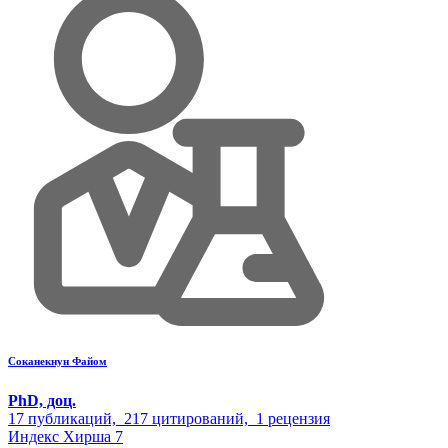
Соканекнун Файом
PhD, доц.
17
публикаций,
217
цитирований,
1
рецензия
Индекс Хирша
7